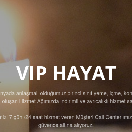
VIP HAYAT
nyada anlaşmalı olduğumuz birinci sınıf yeme, içme, ko
oluşan Hizmet Ağımızda indirimli ve ayrıcalıklı hizmet s
izi 7 gün /24 saat hizmet veren Müşteri Call Center’ımız 
güvence altına alıyoruz.