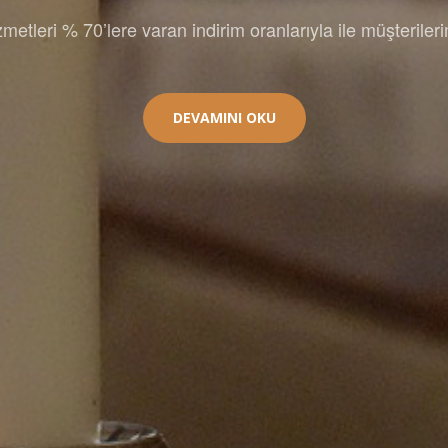
metleri % 70’lere varan indirim oranlarıyla ile müşterile
DEVAMINI OKU